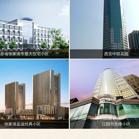
江苏省张家港市最大住宅小区
西安中联花园
张家港蓝波经典小区
江阴市先锋小区