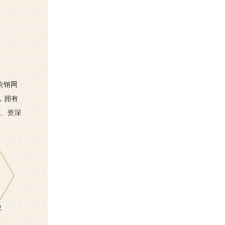
营销网
，拥有
英、资深
象