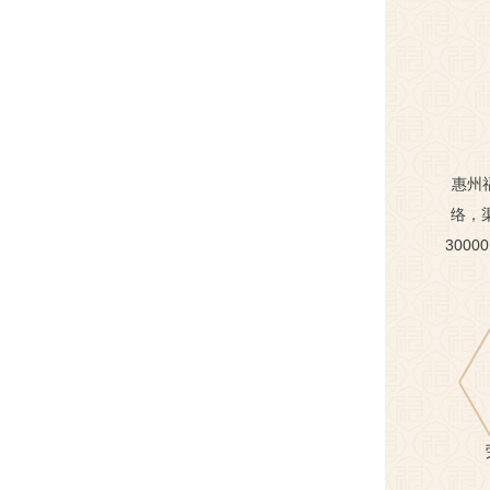
惠州
络，
300