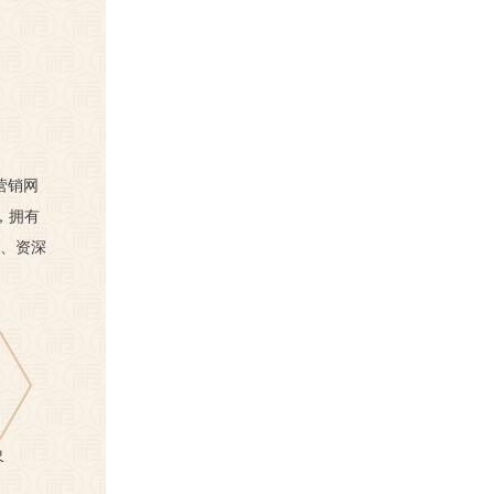
营销网
，拥有
英、资深
象