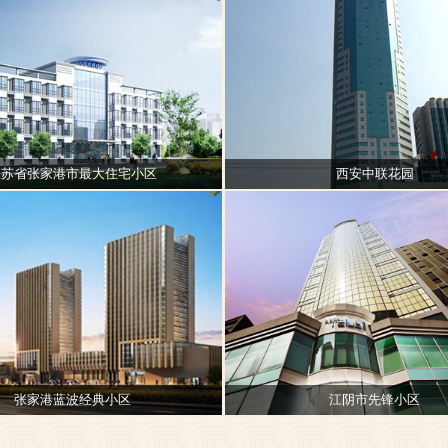
江苏省张家港市最大住宅小区
西安中联花园
张家港蓝波经典小区
江阴市先锋小区