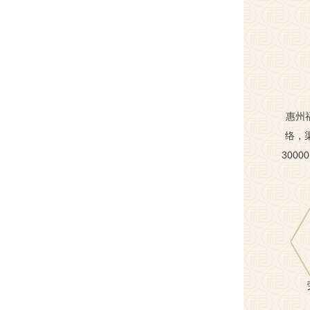
惠州
络，
300